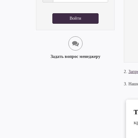
Войти
Задать вопрос менеджеру
2.
Запр
3. Наш
Т
к