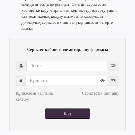
екендігін есіңізде ұстаңыз. Сөйтіп, серіктестік
кабинетке кіруге арналған құпиясөзді өзгерту үшін,
Сіз техникалық қолдау қызметіне хабарласып,
долларлық серіктестік шоттың құпиясөзін өзгерте
аласыз.
Серіктес кабинетінде авторлану формасы
Логин
Құпиясөз
Құпиясөзді қалпына
Серіктестік шот ашу
келтіру
Кіру