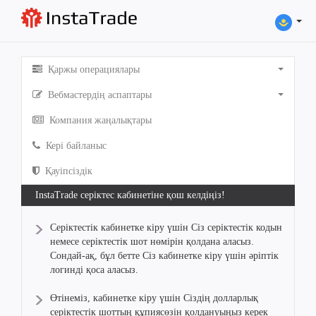
Қаржы операциялары
Вебмастердің аспаптары
Компания жаңалықтары
Кері байланыс
Қауіпсіздік
InstaTrade серіктес кабинетіне қош келдіңіз!
Серіктестік кабинетке кіру үшін Сіз серіктестік кодын
немесе серіктестік шот нөмірін қолдана аласыз.
Сондай-ақ, бұл бетте Сіз кабинетке кіру үшін әріптік
логинді қоса аласыз.
Өтінеміз, кабинетке кіру үшін Сіздің долларлық
серіктестік шоттың құпиясөзін қолдануыңыз керек